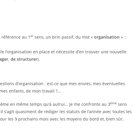
er
t référence au 1
sens, un brin passif, du mot «
organisation
» :
e l’organisation en place et nécessite d’en trouver une nouvelle
ger, de structurer
).
uestions d’organisation : est-ce que mes envies, mes éventuelles
mes enfants, de mon travail ?…
ème
-même en même temps qu’à autrui… Je me confronte au 3
sens
Il s’agit quasiment de rédiger les statuts de l’année avec toutes les
pour les 9 prochains mois avec les moyens du bord et, bien sûr,