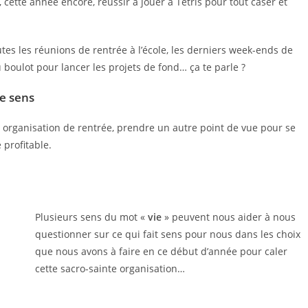
ette année encore, réussir à jouer à Tetris pour tout caser et
utes les réunions de rentrée à l’école, les derniers week-ends de
au boulot pour lancer les projets de fond… ça te parle ?
e sens
te organisation de rentrée, prendre un autre point de vue pour se
 profitable.
Plusieurs sens du mot «
vie
» peuvent nous aider à nous
questionner sur ce qui fait sens pour nous dans les choix
que nous avons à faire en ce début d’année pour caler
cette sacro-sainte organisation…